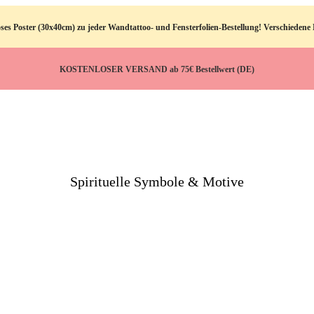
ster (30x40cm) zu jeder Wandtattoo- und Fensterfolien-Bestellung! Verschiedene M
KOSTENLOSER VERSAND ab 75€ Bestellwert (DE)
Spirituelle Symbole & Motive