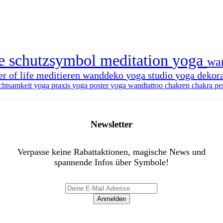
ie
schutzsymbol
meditation
yoga
wa
er of life
meditieren
wanddeko
yoga studio
yoga dekor
chtsamkeit
yoga praxis
yoga poster
yoga wandtattoo
chakren
chakra
pe
Newsletter
Verpasse keine Rabattaktionen, magische News und
spannende Infos über Symbole!
Anmelden