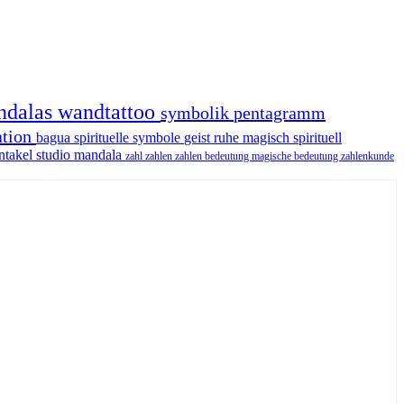
ndalas
wandtattoo
symbolik
pentagramm
ation
bagua
spirituelle symbole
geist
ruhe
magisch
spirituell
ntakel
studio
mandala
zahl
zahlen
zahlen bedeutung
magische bedeutung
zahlenkunde