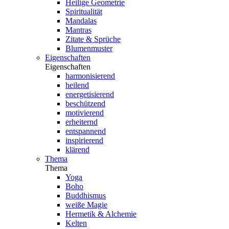
Heilige Geometrie
Spiritualität
Mandalas
Mantras
Zitate & Sprüche
Blumenmuster
Eigenschaften
Eigenschaften
harmonisierend
heilend
energetisierend
beschützend
motivierend
erheiternd
entspannend
inspirierend
klärend
Thema
Thema
Yoga
Boho
Buddhismus
weiße Magie
Hermetik & Alchemie
Kelten