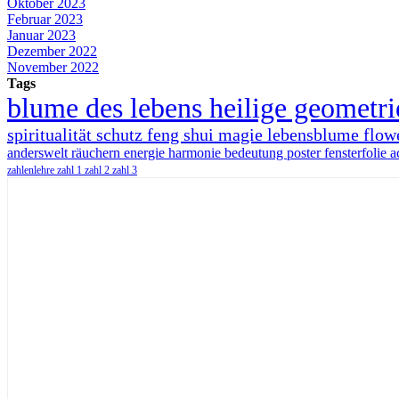
Oktober 2023
Februar 2023
Januar 2023
Dezember 2022
November 2022
Tags
blume des lebens
heilige geometr
spiritualität
schutz
feng shui
magie
lebensblume
flow
anderswelt
räuchern
energie
harmonie
bedeutung
poster
fensterfolie
a
zahlenlehre
zahl 1
zahl 2
zahl 3