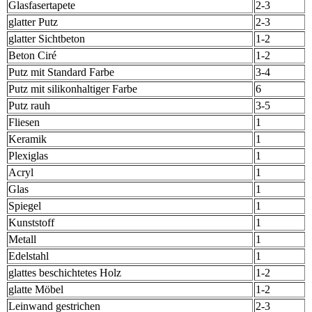
Glasfasertapete
2-3
glatter Putz
2-3
glatter Sichtbeton
1-2
Beton Ciré
1-2
Putz mit Standard Farbe
3-4
Putz mit silikonhaltiger Farbe
6
Putz rauh
3-5
Fliesen
1
Keramik
1
Plexiglas
1
Acryl
1
Glas
1
Spiegel
1
Kunststoff
1
Metall
1
Edelstahl
1
glattes beschichtetes Holz
1-2
glatte Möbel
1-2
Leinwand gestrichen
2-3