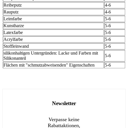
Reibeputz
4-6
Rauputz
4-6
Leimfarbe
5-6
Kunstharze
5-6
Latexfarbe
5-6
Acrylfarbe
5-6
Stoffleinwand
5-6
silikonhaltigen Untergründen: Lacke und Farben mit
5-6
Silikonanteil
Flächen mit "schmutzabweisenden" Eigenschaften
5-6
Newsletter
Verpasse keine
Rabattaktionen,