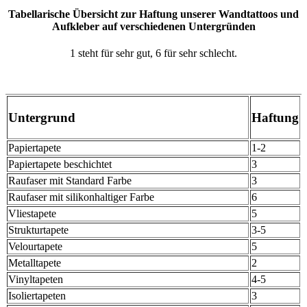
Tabellarische Übersicht zur Haftung unserer Wandtattoos und
Aufkleber auf verschiedenen Untergründen
1 steht für sehr gut, 6 für sehr schlecht.
Untergrund
Haftung
Papiertapete
1-2
Papiertapete beschichtet
3
Raufaser mit Standard Farbe
3
Raufaser mit silikonhaltiger Farbe
6
Vliestapete
5
Strukturtapete
3-5
Velourtapete
5
Metalltapete
2
Vinyltapeten
4-5
Isoliertapeten
3