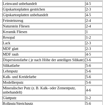
Leinwand unbehandelt
4-5
Gipskartonplatten gestrichen
2-3
Gipskartonplatten unbehandelt
4-5
Feinsteinzeug
2-4
Naturstein Fliesen
2-4
Keramik Fliesen
1
Resopal
1-2
Lack
2-3
MDF glatt
2-3
MDF rauh
4-5
Dispersionsfarbe ( je nach Höhe der anteiligen Silikate)
3-6
Silikatfarbe
5-6
Lehmputz
5-6
Kalk- und Kreidefarbe
5-6
Modellierputz
5-6
Mineralischer Putz (z. B. Kalk- oder Zementputz,
4-6
unbehandelt)
Glattputz
1-2
Rollputz/Streichputz
5-6