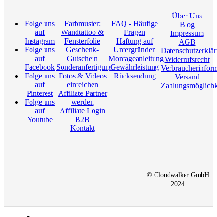
Über Uns
Folge uns
Farbmuster:
FAQ - Häufige
Blog
auf
Wandtattoo &
Fragen
Impressum
Instagram
Fensterfolie
Haftung auf
AGB
Folge uns
Geschenk-
Untergründen
Datenschutzerklä
auf
Gutschein
Montageanleitung
Widerrufsrecht
Facebook
Sonderanfertigung
Gewährleistung
Verbraucherinfor
Folge uns
Fotos & Videos
Rücksendung
Versand
auf
einreichen
Zahlungsmöglichk
Pinterest
Affiliate Partner
Folge uns
werden
auf
Affiliate Login
Youtube
B2B
Kontakt
© Cloudwalker GmbH
2024