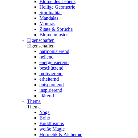
Blume des Lebens
Heilige Geometrie
Spiritualität
Mandalas
Mantras
Zitate & Sprüche
Blumenmuster
Eigenschaften
Eigenschaften
harmonisierend
heilend
energetisierend
beschützend
motivierend
erheiternd
entspannend
inspirierend
klärend
Thema
Thema
Yoga
Boho
Buddhismus
weiße Magie
Hermetik & Alchemie