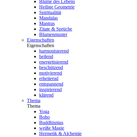
Blume des Lebens
Heilige Geometrie
Spiritualität
Mandalas
Mantras
Zitate & Sprüche
Blumenmuster
Eigenschaften
Eigenschaften
harmonisierend
heilend
energetisierend
beschützend
motivierend
erheiternd
entspannend
inspirierend
klärend
Thema
Thema
Yoga
Boho
Buddhismus
weiße Magie
Hermetik & Alchemie