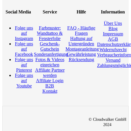
Social Media
Service
Hilfe
Information
Über Uns
Folge uns
Farbmuster:
FAQ - Häufige
Blog
auf
Wandtattoo &
Fragen
Impressum
Instagram
Fensterfolie
Haftung auf
AGB
Folge uns
Geschenk-
Untergründen
Datenschutzerklä
auf
Gutschein
Montageanleitung
Widerrufsrecht
Facebook
Sonderanfertigung
Gewährleistung
Verbraucherinfor
Folge uns
Fotos & Videos
Rücksendung
Versand
auf
einreichen
Zahlungsmöglichk
Pinterest
Affiliate Partner
Folge uns
werden
auf
Affiliate Login
Youtube
B2B
Kontakt
© Cloudwalker GmbH
2024