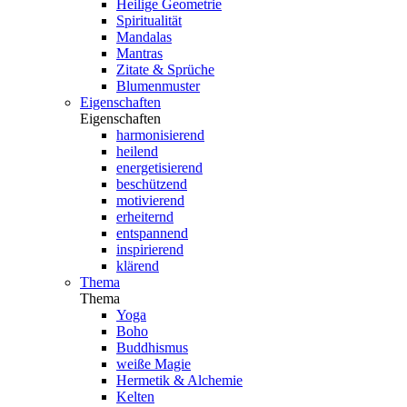
Heilige Geometrie
Spiritualität
Mandalas
Mantras
Zitate & Sprüche
Blumenmuster
Eigenschaften
Eigenschaften
harmonisierend
heilend
energetisierend
beschützend
motivierend
erheiternd
entspannend
inspirierend
klärend
Thema
Thema
Yoga
Boho
Buddhismus
weiße Magie
Hermetik & Alchemie
Kelten