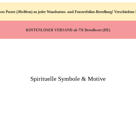
ster (30x40cm) zu jeder Wandtattoo- und Fensterfolien-Bestellung! Verschiedene M
KOSTENLOSER VERSAND ab 75€ Bestellwert (DE)
Spirituelle Symbole & Motive