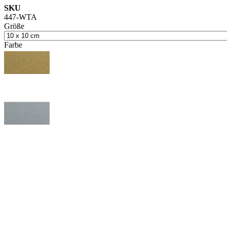
SKU
447-WTA
Größe
Farbe