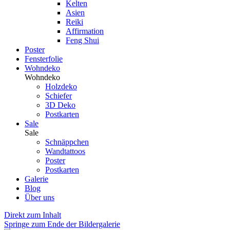
Kelten
Asien
Reiki
Affirmation
Feng Shui
Poster
Fensterfolie
Wohndeko
Wohndeko
Holzdeko
Schiefer
3D Deko
Postkarten
Sale
Sale
Schnäppchen
Wandtattoos
Poster
Postkarten
Galerie
Blog
Über uns
Direkt zum Inhalt
Springe zum Ende der Bildergalerie