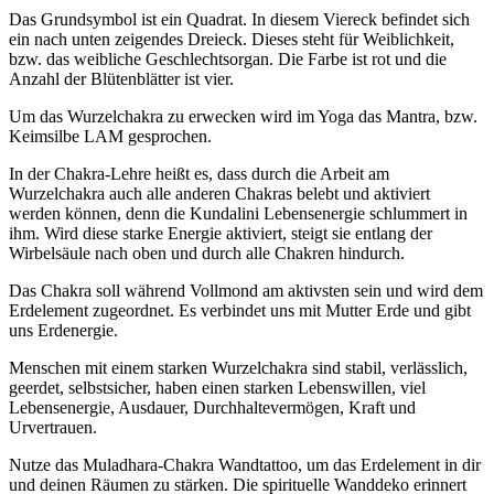
Das Grundsymbol ist ein Quadrat. In diesem Viereck befindet sich
ein nach unten zeigendes Dreieck. Dieses steht für Weiblichkeit,
bzw. das weibliche Geschlechtsorgan. Die Farbe ist rot und die
Anzahl der Blütenblätter ist vier.
Um das Wurzelchakra zu erwecken wird im Yoga das Mantra, bzw.
Keimsilbe LAM gesprochen.
In der Chakra-Lehre heißt es, dass durch die Arbeit am
Wurzelchakra auch alle anderen Chakras belebt und aktiviert
werden können, denn die Kundalini Lebensenergie schlummert in
ihm. Wird diese starke Energie aktiviert, steigt sie entlang der
Wirbelsäule nach oben und durch alle Chakren hindurch.
Das Chakra soll während Vollmond am aktivsten sein und wird dem
Erdelement zugeordnet. Es verbindet uns mit Mutter Erde und gibt
uns Erdenergie.
Menschen mit einem starken Wurzelchakra sind stabil, verlässlich,
geerdet, selbstsicher, haben einen starken Lebenswillen, viel
Lebensenergie, Ausdauer, Durchhaltevermögen, Kraft und
Urvertrauen.
Nutze das Muladhara-Chakra Wandtattoo, um das Erdelement in dir
und deinen Räumen zu stärken. Die spirituelle Wanddeko erinnert