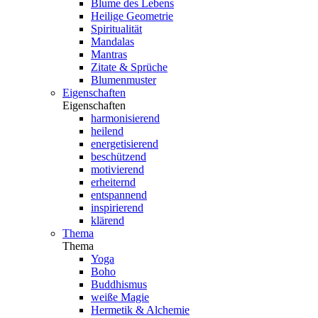
Blume des Lebens
Heilige Geometrie
Spiritualität
Mandalas
Mantras
Zitate & Sprüche
Blumenmuster
Eigenschaften
Eigenschaften
harmonisierend
heilend
energetisierend
beschützend
motivierend
erheiternd
entspannend
inspirierend
klärend
Thema
Thema
Yoga
Boho
Buddhismus
weiße Magie
Hermetik & Alchemie