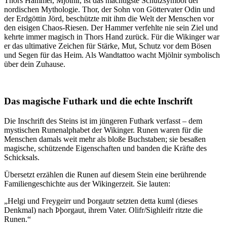
Thors Hammer, Mjölnir, ist das mächtigste Schutzsymbol der
nordischen Mythologie. Thor, der Sohn von Göttervater Odin und
der Erdgöttin Jörd, beschützte mit ihm die Welt der Menschen vor
den eisigen Chaos-Riesen. Der Hammer verfehlte nie sein Ziel und
kehrte immer magisch in Thors Hand zurück. Für die Wikinger war
er das ultimative Zeichen für Stärke, Mut, Schutz vor dem Bösen
und Segen für das Heim. Als Wandtattoo wacht Mjölnir symbolisch
über dein Zuhause.
Das magische Futhark und die echte Inschrift
Die Inschrift des Steins ist im jüngeren Futhark verfasst – dem
mystischen Runenalphabet der Wikinger. Runen waren für die
Menschen damals weit mehr als bloße Buchstaben; sie besaßen
magische, schützende Eigenschaften und banden die Kräfte des
Schicksals.
Übersetzt erzählen die Runen auf diesem Stein eine berührende
Familiengeschichte aus der Wikingerzeit. Sie lauten:
„Helgi und Freygeirr und Þorgautr setzten detta kuml (dieses
Denkmal) nach Þþorgaut, ihrem Vater. Olifr/Sighleifr ritzte die
Runen.“