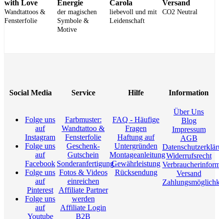
with Love
Energie
Carola
Versand
Wandtattoos &
der magischen
liebevoll und mit
CO2 Neutral
Fensterfolie
Symbole &
Leidenschaft
Motive
Social Media
Service
Hilfe
Information
Über Uns
Folge uns
Farbmuster:
FAQ - Häufige
Blog
auf
Wandtattoo &
Fragen
Impressum
Instagram
Fensterfolie
Haftung auf
AGB
Folge uns
Geschenk-
Untergründen
Datenschutzerklä
auf
Gutschein
Montageanleitung
Widerrufsrecht
Facebook
Sonderanfertigung
Gewährleistung
Verbraucherinfor
Folge uns
Fotos & Videos
Rücksendung
Versand
auf
einreichen
Zahlungsmöglichk
Pinterest
Affiliate Partner
Folge uns
werden
auf
Affiliate Login
Youtube
B2B