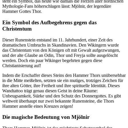
steht ein Symbol, das heute wie damals die Herzen aller nordischen
Mythologie-Fans höherschlagen lässt: Mjölnir, der legendäre
Hammer Gottes Thor.
Ein Symbol des Aufbegehrens gegen das
Christentum
Dieser Runenstein entstand im 11. Jahrhundert, einer Zeit des
dramatischen Umbruchs in Skandinavien. Den Wikingern wurde
das Christentum von den Königen oft mit Gewalt aufgezwungen,
und der alte Glaube an Odin, Thor und Freyja sollte ausgelöscht
werden. Doch ein paar Wikinger begehrten gegen diese
Christianisierung auf!
Indem die Erschaffer dieses Steins den Hammer Thors unübersehbar
in die Mitte meißelten, setzten sie ein mutiges, trotziges Zeichen für
ihre alten Götter, ihre Freiheit und ihre spirituelle Identität. Dieses
Wandtattoo trägt genau diesen Geist in deine Räume:
Unbeugsamkeit, Stärke und den Schutz des Donnergottes. Es gibt
weltweit überhaupt nur zwei bekannte Runensteine, die Thors
Hammer anstelle eines Kreuzes zeigen!
Die magische Bedeutung von Mjölnir