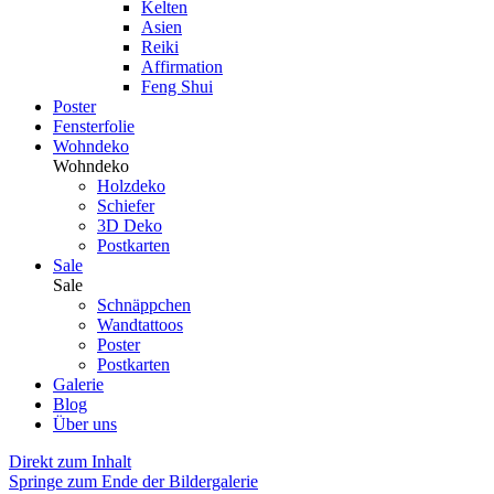
Kelten
Asien
Reiki
Affirmation
Feng Shui
Poster
Fensterfolie
Wohndeko
Wohndeko
Holzdeko
Schiefer
3D Deko
Postkarten
Sale
Sale
Schnäppchen
Wandtattoos
Poster
Postkarten
Galerie
Blog
Über uns
Direkt zum Inhalt
Springe zum Ende der Bildergalerie