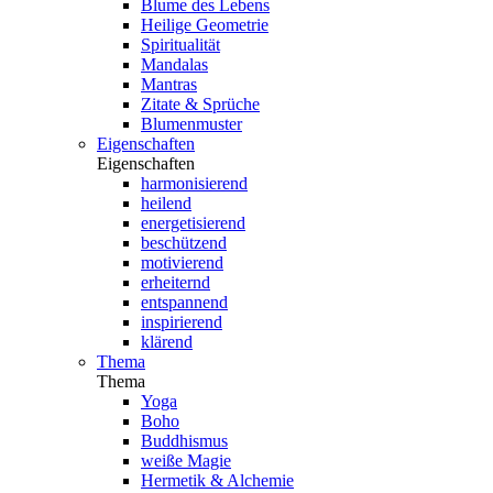
Blume des Lebens
Heilige Geometrie
Spiritualität
Mandalas
Mantras
Zitate & Sprüche
Blumenmuster
Eigenschaften
Eigenschaften
harmonisierend
heilend
energetisierend
beschützend
motivierend
erheiternd
entspannend
inspirierend
klärend
Thema
Thema
Yoga
Boho
Buddhismus
weiße Magie
Hermetik & Alchemie