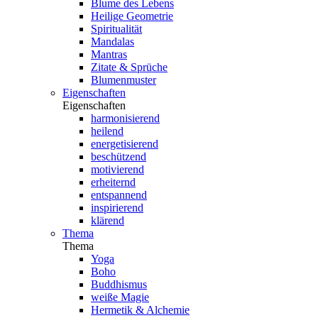
Blume des Lebens
Heilige Geometrie
Spiritualität
Mandalas
Mantras
Zitate & Sprüche
Blumenmuster
Eigenschaften
Eigenschaften
harmonisierend
heilend
energetisierend
beschützend
motivierend
erheiternd
entspannend
inspirierend
klärend
Thema
Thema
Yoga
Boho
Buddhismus
weiße Magie
Hermetik & Alchemie