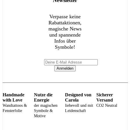
Newsletter
Verpasse keine
Rabattaktionen,
magische News
und spannende
Infos über
Symbole!
Anmelden
Handmade
Nutze die
Designed von
Sicherer
with Love
Energie
Carola
Versand
Wandtattoos &
der magischen
liebevoll und mit
CO2 Neutral
Fensterfolie
Symbole &
Leidenschaft
Motive