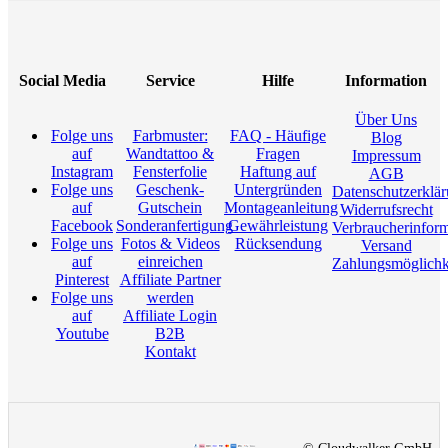
Social Media
Service
Hilfe
Information
Über Uns
Folge uns
Farbmuster:
FAQ - Häufige
Blog
auf
Wandtattoo &
Fragen
Impressum
Instagram
Fensterfolie
Haftung auf
AGB
Folge uns
Geschenk-
Untergründen
Datenschutzerklä
auf
Gutschein
Montageanleitung
Widerrufsrecht
Facebook
Sonderanfertigung
Gewährleistung
Verbraucherinfor
Folge uns
Fotos & Videos
Rücksendung
Versand
auf
einreichen
Zahlungsmöglichk
Pinterest
Affiliate Partner
Folge uns
werden
auf
Affiliate Login
Youtube
B2B
Kontakt