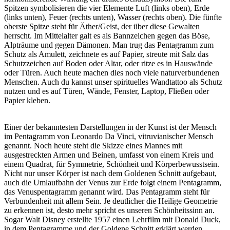
Spitzen symbolisieren die vier Elemente Luft (links oben), Erde
(links unten), Feuer (rechts unten), Wasser (rechts oben). Die fünfte
oberste Spitze steht für Äther/Geist, der über diese Gewalten
herrscht. Im Mittelalter galt es als Bannzeichen gegen das Böse,
Alpträume und gegen Dämonen. Man trug das Pentagramm zum
Schutz als Amulett, zeichnete es auf Papier, streute mit Salz das
Schutzzeichen auf Boden oder Altar, oder ritze es in Hauswände
oder Türen. Auch heute machen dies noch viele naturverbundenen
Menschen. Auch du kannst unser spirituelles Wandtattoo als Schutz
nutzen und es auf Türen, Wände, Fenster, Laptop, Fließen oder
Papier kleben.
Einer der bekanntesten Darstellungen in der Kunst ist der Mensch
im Pentagramm von Leonardo Da Vinci, vitruvianischer Mensch
genannt. Noch heute steht die Skizze eines Mannes mit
ausgestreckten Armen und Beinen, umfasst von einem Kreis und
einem Quadrat, für Symmetrie, Schönheit und Körperbewusstsein.
Nicht nur unser Körper ist nach dem Goldenen Schnitt aufgebaut,
auch die Umlaufbahn der Venus zur Erde folgt einem Pentagramm,
das Venuspentagramm genannt wird. Das Pentagramm steht für
Verbundenheit mit allem Sein. Je deutlicher die Heilige Geometrie
zu erkennen ist, desto mehr spricht es unseren Schönheitssinn an.
Sogar Walt Disney erstellte 1957 einen Lehrfilm mit Donald Duck,
in dem Pentagramme und der Goldene Schnitt erklärt werden.