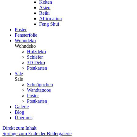
Kelten
Asien
Reiki
Affirmation
Feng Shui
Poster
Fensterfolie
Wohndeko
Wohndeko
Holzdeko
Schiefer
3D Deko
Postkarten
Sale
Sale
Schnäppchen
Wandtattoos
Poster
Postkarten
Galerie
Blog
Über uns
Direkt zum Inhalt
Springe zum Ende der Bildergalerie